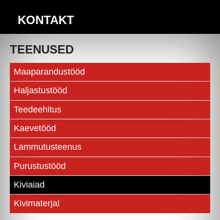
KONTAKT
TEENUSED
Maaparandustööd
Haljastustööd
Teedeehitus
Kaevetööd
Lammutusteenus
Purustustööd
Kiviaiad
Kivimaterjal