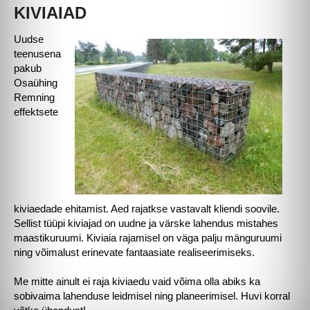
KIVIAIAD
Uudse
teenusena
pakub
Osaühing
Remning
effektsete
kiviaedade ehitamist. Aed rajatkse vastavalt kliendi soovile.
Sellist tüüpi kiviajad on uudne ja värske lahendus mistahes
maastikuruumi. Kiviaia rajamisel on väga palju mänguruumi
ning võimalust erinevate fantaasiate realiseerimiseks.
Me mitte ainult ei raja kiviaedu vaid võima olla abiks ka
sobivaima lahenduse leidmisel ning planeerimisel. Huvi korral