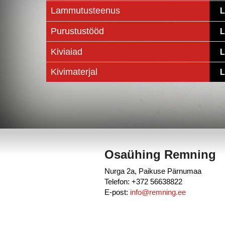
Lammutusteenus
L
Purustustööd
L
Kiviaiad
L
Kivimaterjal
L
Osaühing Remning
Nurga 2a, Paikuse Pärnumaa
Telefon: +372 56638822
E-post:
info@remning.ee